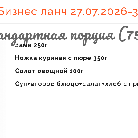
Бизнес ланч 27.07.2026-3
андартная порция (7
Зама 250г
Ножка куриная с пюре 350г
Салат овощной 100г
Суп+второе блюдо+салат+хлеб с п