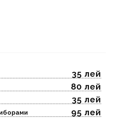
35 лей
80 лей
35 лей
95 лей
риборами