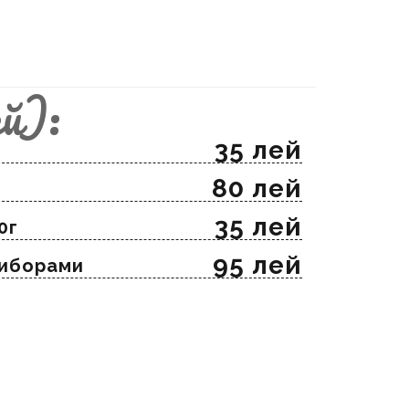
й):
35 лей
80 лей
35 лей
0г
95 лей
риборами