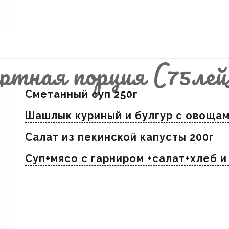
ртная порция (75лей
Сметанный суп 250г
Шашлык куриный и булгур с овощам
Салат из пекинской капусты 200г
Суп+мясо с гарниром +салат+хлеб 