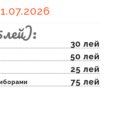
1.07.2026
5лей):
30 лей
50 лей
25 лей
75 лей
риборами