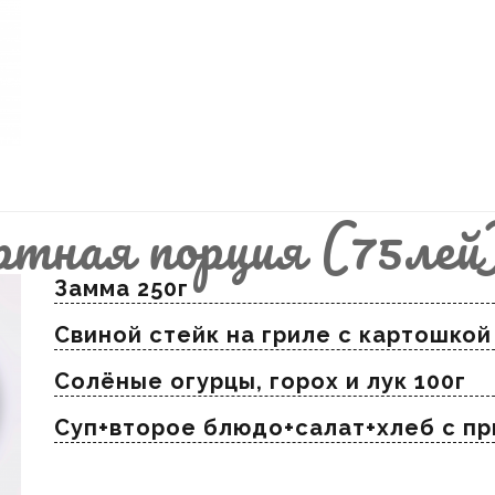
ртная порция (75лей
Замма 250г
Свиной стейк на гриле с картошко
Солёные огурцы, горох и лук 100г
Суп+второе блюдо+салат+хлеб с п