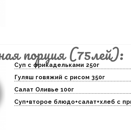
ная порция (75лей):
Суп с фрикадельками 250г
Гуляш говяжий с рисом 350г
Салат Оливье 100г
Суп+второе блюдо+салат+хлеб с п