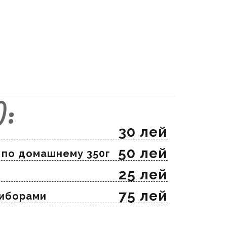
):
30 лей
50 лей
й по домашнему 350г
25 лей
75 лей
риборами