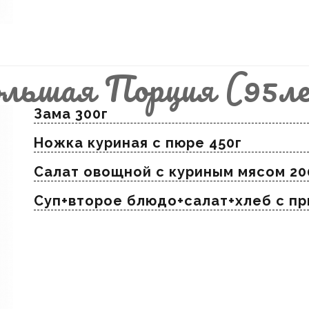
льшая Порция (95ле
Зама 300г
Ножка куриная с пюре 450г
Салат овощной с куриным мясом 20
Суп+второе блюдо+салат+хлеб с п