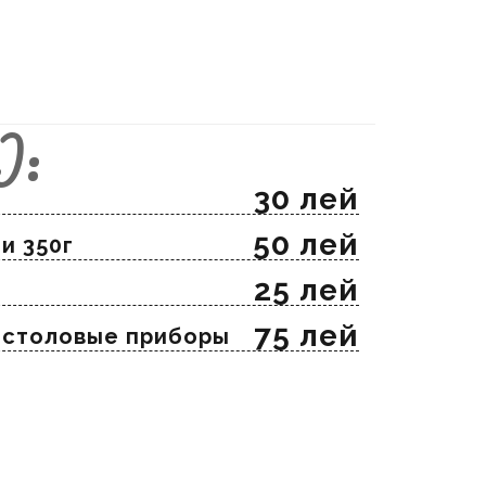
):
30 лей
50 лей
и 350г
25 лей
75 лей
и столовые приборы