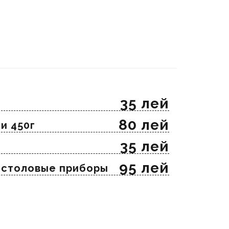
35 лей
80 лей
и 450г
35 лей
95 лей
и столовые приборы