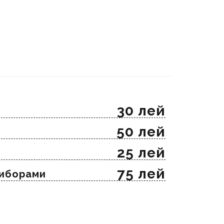
30 лей
50 лей
25 лей
75 лей
риборами