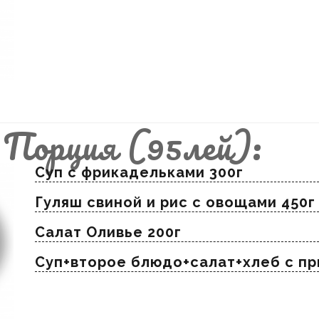
Порция (95лей):
Суп с фрикадельками 300г
Гуляш свиной и риc с овощами 450г
Салат Оливье 200г
Суп+второе блюдо+салат+хлеб с п