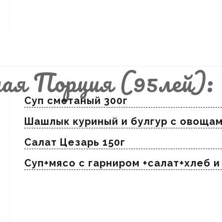
ая Порция (95лей):
Суп сметаный 300г
Шашлык куриный и булгур с овощам
Салат Цезарь 150г
Суп+мясо с гарниром +салат+хлеб 